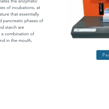
lates the enzymatic
ies of incubations, at
ure that essentially
d pancreatic phases of
nd starch are
g a combination of
und in the mouth,
Pa