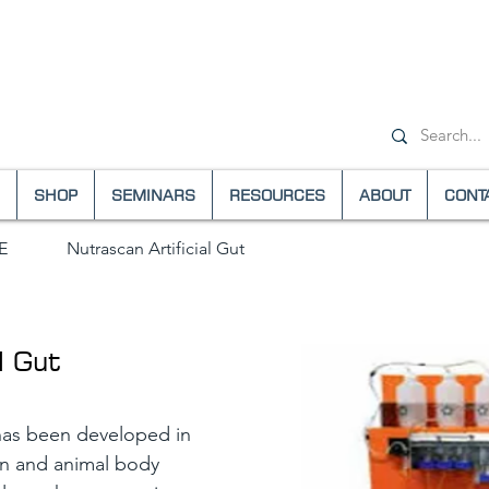
+ 1- (800)
SHOP
SEMINARS
RESOURCES
ABOUT
CONT
E
Nutrascan Artificial Gut
l Gut
 has been developed in
n and animal body