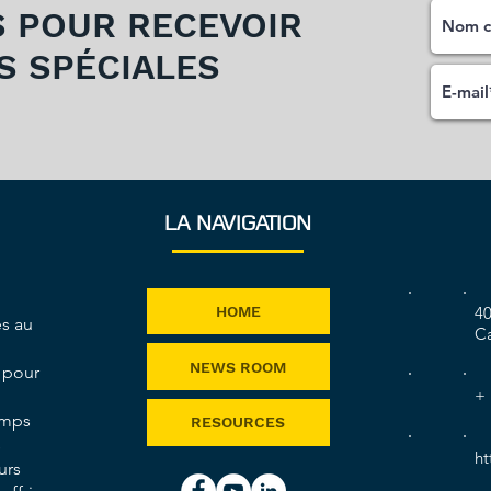
S POUR RECEVOIR
S SPÉCIALES
LA NAVIGATION
40
HOME
es au
Ca
NEWS ROOM
 pour
+ 
emps
RESOURCES
s
ht
urs