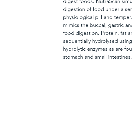
digest foods. NutraScan simu
digestion of food under a ser
physiological pH and temperat
mimics the buccal, gastric an
food digestion. Protein, fat a
sequentially hydrolysed usin
hydrolytic enzymes as are fo
stomach and small intestines.